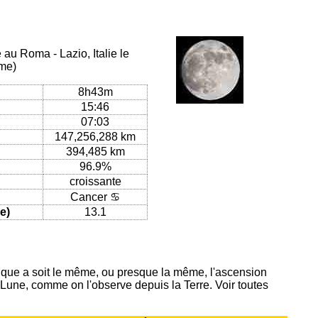
 au Roma - Lazio, Italie le
ome)
8h43m
15:46
07:03
147,256,288 km
394,485 km
96.9%
croissante
Cancer ♋
e)
13.1
ique a soit le même, ou presque la même, l'ascension
 Lune, comme on l'observe depuis la Terre. Voir toutes