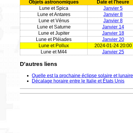
Objets astronomiques
Date et l'heure
Lune et Spica
Janvier 5
Lune et Antares
Janvier 8
Lune et Vénus
Janvier 8
Lune et Saturne
Janvier 14
Lune et Jupiter
Janvier 18
Lune et Pléiades
Janvier 20
Lune et Pollux
2024-01-24 20:00
Lune et M44
Janvier 25
D'autres liens
Quelle est la prochaine éclipse solaire et lunair
Décalage horaire entre le Italie et États Unis