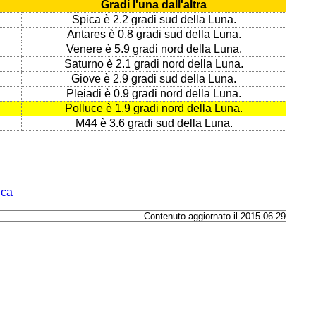
Gradi l'una dall'altra
Spica è 2.2 gradi sud della Luna.
Antares è 0.8 gradi sud della Luna.
Venere è 5.9 gradi nord della Luna.
Saturno è 2.1 gradi nord della Luna.
Giove è 2.9 gradi sud della Luna.
Pleiadi è 0.9 gradi nord della Luna.
Polluce è 1.9 gradi nord della Luna.
M44 è 3.6 gradi sud della Luna.
ica
Contenuto aggiornato il 2015-06-29