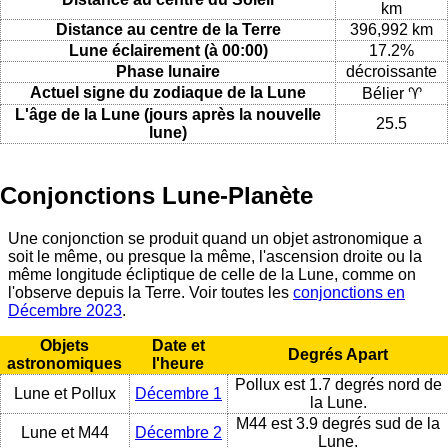
km
Distance au centre de la Terre
396,992 km
Lune éclairement (à 00:00)
17.2%
Phase lunaire
décroissante
Actuel signe du zodiaque de la Lune
Bélier ♈
L'âge de la Lune (jours après la nouvelle
25.5
lune)
Conjonctions Lune-Planète
Une conjonction se produit quand un objet astronomique a
soit le même, ou presque la même, l'ascension droite ou la
même longitude écliptique de celle de la Lune, comme on
l'observe depuis la Terre. Voir toutes les
conjonctions en
Décembre 2023
.
Objets
Date et
Degrés Apart
astronomiques
l'heure
Pollux est 1.7 degrés nord de
Lune et Pollux
Décembre 1
la Lune.
M44 est 3.9 degrés sud de la
Lune et M44
Décembre 2
Lune.