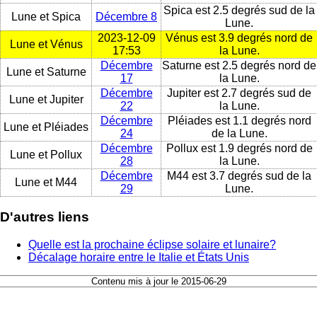
Spica est 2.5 degrés sud de la
Lune et Spica
Décembre 8
Lune.
2023-12-09
Vénus est 3.9 degrés nord de
Lune et Vénus
17:53
la Lune.
Décembre
Saturne est 2.5 degrés nord de
Lune et Saturne
17
la Lune.
Décembre
Jupiter est 2.7 degrés sud de
Lune et Jupiter
22
la Lune.
Décembre
Pléiades est 1.1 degrés nord
Lune et Pléiades
24
de la Lune.
Décembre
Pollux est 1.9 degrés nord de
Lune et Pollux
28
la Lune.
Décembre
M44 est 3.7 degrés sud de la
Lune et M44
29
Lune.
D'autres liens
Quelle est la prochaine éclipse solaire et lunaire?
Décalage horaire entre le Italie et États Unis
Contenu mis à jour le 2015-06-29