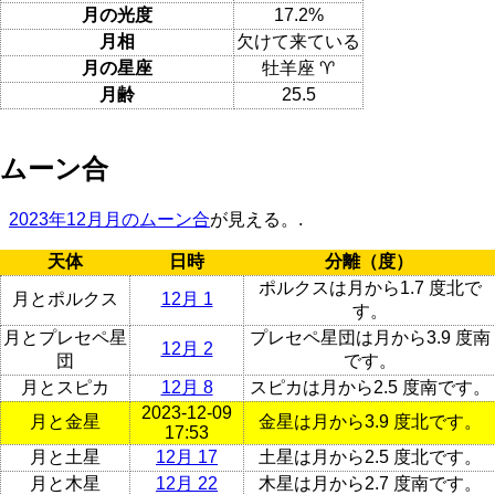
月の光度
17.2%
月相
欠けて来ている
月の星座
牡羊座 ♈
月齢
25.5
ムーン合
2023年12月月のムーン合
が見える。.
天体
日時
分離（度）
ポルクスは月から1.7 度北で
月とポルクス
12月 1
す。
月とプレセペ星
プレセペ星団は月から3.9 度南
12月 2
団
です。
月とスピカ
12月 8
スピカは月から2.5 度南です。
2023-12-09
月と金星
金星は月から3.9 度北です。
17:53
月と土星
12月 17
土星は月から2.5 度北です。
月と木星
12月 22
木星は月から2.7 度南です。