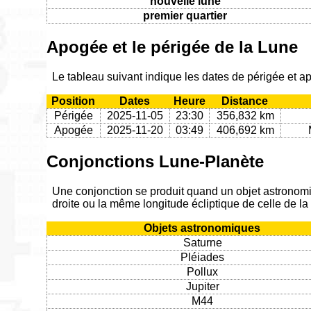
nouvelle lune
premier quartier
Apogée et le périgée de la Lune
Le tableau suivant indique les dates de périgée et
Position
Dates
Heure
Distance
Périgée
2025-11-05
23:30
356,832 km
Apogée
2025-11-20
03:49
406,692 km
Conjonctions Lune-Planète
Une conjonction se produit quand un objet astronom
droite ou la même longitude écliptique de celle de l
Objets astronomiques
Saturne
Pléiades
Pollux
Jupiter
M44