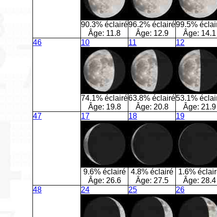
90.3% éclairé
96.2% éclairé
99.5% éclai
Âge:
11.8
Âge:
12.9
Âge:
14.1
46
10
11
12
74.1% éclairé
63.8% éclairé
53.1% éclai
Âge:
19.8
Âge:
20.8
Âge:
21.9
47
17
18
19
9.6% éclairé
4.8% éclairé
1.6% éclai
Âge:
26.6
Âge:
27.5
Âge:
28.4
48
24
25
26