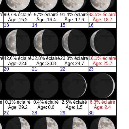
ré
99.7% éclairé
97% éclairé
91.4% éclairé
83.5% éclairé
Âge:
15.2
Âge:
16.4
Âge:
17.6
Âge:
18.7
13
14
15
16
ré
42.6% éclairé
32.8% éclairé
23.8% éclairé
16.1% éclairé
Âge:
22.8
Âge:
23.8
Âge:
24.7
Âge:
25.7
20
21
22
23
ré
0.1% éclairé
0.4% éclairé
2.5% éclairé
6.3% éclairé
Âge:
29.2
Âge:
0.6
Âge:
1.5
Âge:
2.4
27
28
29
30