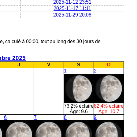
2025-11-12 23:51
2025-11-17 11:11
2025-11-29 20:08
e, calculé à 00:00, tout au long des 30 jours de
bre 2025
J
V
S
D
1
2
73.2% éclairé
82.4% éclairé
Âge:
9.6
Âge:
10.7
6
7
8
9