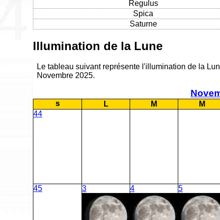
Regulus
Spica
Saturne
Illumination de la Lune
Le tableau suivant représente l'illumination de la Lun
Novembre 2025.
Novem
s
L
M
M
44
45
3
4
5