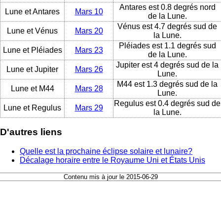
Antares est 0.8 degrés nord
Lune et Antares
Mars 10
de la Lune.
Vénus est 4.7 degrés sud de
Lune et Vénus
Mars 20
la Lune.
Pléiades est 1.1 degrés sud
Lune et Pléiades
Mars 23
de la Lune.
Jupiter est 4 degrés sud de la
Lune et Jupiter
Mars 26
Lune.
M44 est 1.3 degrés sud de la
Lune et M44
Mars 28
Lune.
Regulus est 0.4 degrés sud de
Lune et Regulus
Mars 29
la Lune.
D'autres liens
Quelle est la prochaine éclipse solaire et lunaire?
Décalage horaire entre le Royaume Uni et États Unis
Contenu mis à jour le 2015-06-29