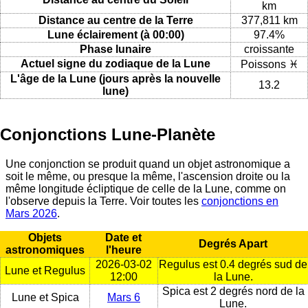
km
Distance au centre de la Terre
377,811 km
Lune éclairement (à 00:00)
97.4%
Phase lunaire
croissante
Actuel signe du zodiaque de la Lune
Poissons ♓
L'âge de la Lune (jours après la nouvelle
13.2
lune)
Conjonctions Lune-Planète
Une conjonction se produit quand un objet astronomique a
soit le même, ou presque la même, l'ascension droite ou la
même longitude écliptique de celle de la Lune, comme on
l'observe depuis la Terre. Voir toutes les
conjonctions en
Mars 2026
.
Objets
Date et
Degrés Apart
astronomiques
l'heure
2026-03-02
Regulus est 0.4 degrés sud de
Lune et Regulus
12:00
la Lune.
Spica est 2 degrés nord de la
Lune et Spica
Mars 6
Lune.