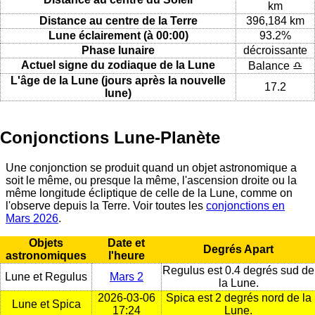
km
Distance au centre de la Terre
396,184 km
Lune éclairement (à 00:00)
93.2%
Phase lunaire
décroissante
Actuel signe du zodiaque de la Lune
Balance ♎
L'âge de la Lune (jours après la nouvelle
17.2
lune)
Conjonctions Lune-Planète
Une conjonction se produit quand un objet astronomique a
soit le même, ou presque la même, l'ascension droite ou la
même longitude écliptique de celle de la Lune, comme on
l'observe depuis la Terre. Voir toutes les
conjonctions en
Mars 2026
.
Objets
Date et
Degrés Apart
astronomiques
l'heure
Regulus est 0.4 degrés sud de
Lune et Regulus
Mars 2
la Lune.
2026-03-06
Spica est 2 degrés nord de la
Lune et Spica
17:24
Lune.