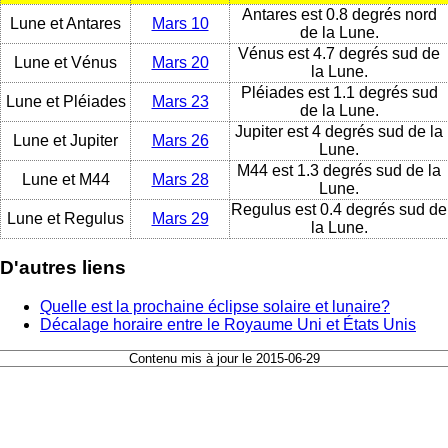
Antares est 0.8 degrés nord
Lune et Antares
Mars 10
de la Lune.
Vénus est 4.7 degrés sud de
Lune et Vénus
Mars 20
la Lune.
Pléiades est 1.1 degrés sud
Lune et Pléiades
Mars 23
de la Lune.
Jupiter est 4 degrés sud de la
Lune et Jupiter
Mars 26
Lune.
M44 est 1.3 degrés sud de la
Lune et M44
Mars 28
Lune.
Regulus est 0.4 degrés sud de
Lune et Regulus
Mars 29
la Lune.
D'autres liens
Quelle est la prochaine éclipse solaire et lunaire?
Décalage horaire entre le Royaume Uni et États Unis
Contenu mis à jour le 2015-06-29