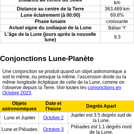
km
Distance au centre de la Terre
363,469 km
Lune éclairement (à 00:00)
69.8%
Phase lunaire
croissante
Actuel signe du zodiaque de la Lune
Bélier ♈
L'âge de la Lune (jours après la nouvelle
9.3
lune)
Conjonctions Lune-Planète
Une conjonction se produit quand un objet astronomique a
soit le même, ou presque la même, l'ascension droite ou la
même longitude écliptique de celle de la Lune, comme on
l'observe depuis la Terre. Voir toutes les
conjonctions en
Octobre 2023
.
Objets
Date et
Degrés Apart
astronomiques
l'heure
Jupiter est 3.5 degrés sud de
Lune et Jupiter
Octobre 2
la Lune.
Pléiades est 1.1 degrés nord
Lune et Pléiades
Octobre 3
de la Lune.