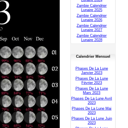
Zambie Calendrier
Lunaire 2025
Zambie Calendrier
Lunaire 2026
Zambie Calendrier
Lunaire 2027
Zambie Calendrier
Lunaire 2028
Calendrier Mensuel
Phases De La Lune
Janvier 2023
Phases De La Lune
Février 2023
Phases De La Lune
Mars 2023
Phases De La Lune Avril
2023
Phases De La Lune Mai
2023
Phases De La Lune Juin
2023