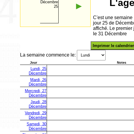
L'ag
Décembre
►
25
C'est une semaine 
jour 25 de Décembr
affiché. Le premier
le 31 Décembre
Imprimer le calendrier
La semaine commence le:
Jour
Notes
Lundi, 25
Décembre
Mardi, 26
Décembre
Mercredi, 27
Décembre
Jeudi, 28
Décembre
Vendredi, 29
Décembre
Samedi, 30
Décembre