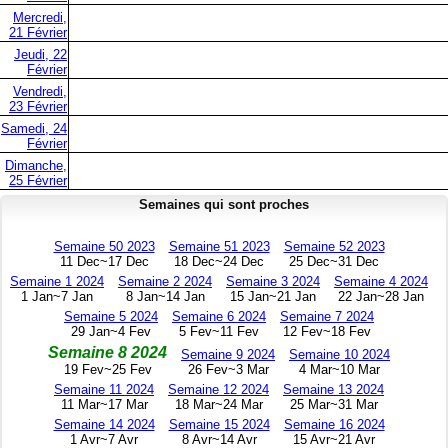
Mercredi,
21 Février
Jeudi, 22
Février
Vendredi,
23 Février
Samedi, 24
Février
Dimanche,
25 Février
Semaines qui sont proches
Semaine 50 2023
Semaine 51 2023
Semaine 52 2023
11 Dec~17 Dec
18 Dec~24 Dec
25 Dec~31 Dec
Semaine 1 2024
Semaine 2 2024
Semaine 3 2024
Semaine 4 2024
1 Jan~7 Jan
8 Jan~14 Jan
15 Jan~21 Jan
22 Jan~28 Jan
Semaine 5 2024
Semaine 6 2024
Semaine 7 2024
29 Jan~4 Fev
5 Fev~11 Fev
12 Fev~18 Fev
Semaine 8 2024
Semaine 9 2024
Semaine 10 2024
19 Fev~25 Fev
26 Fev~3 Mar
4 Mar~10 Mar
Semaine 11 2024
Semaine 12 2024
Semaine 13 2024
11 Mar~17 Mar
18 Mar~24 Mar
25 Mar~31 Mar
Semaine 14 2024
Semaine 15 2024
Semaine 16 2024
1 Avr~7 Avr
8 Avr~14 Avr
15 Avr~21 Avr