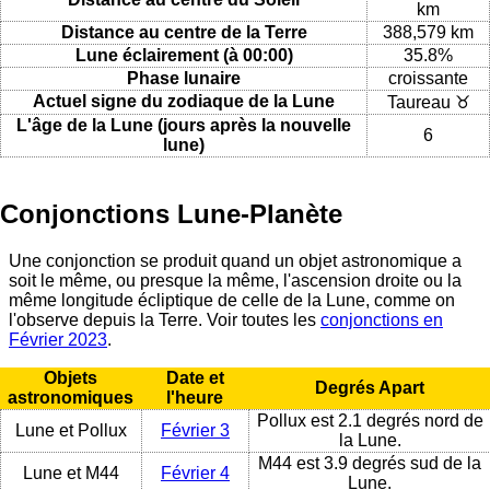
km
Distance au centre de la Terre
388,579 km
Lune éclairement (à 00:00)
35.8%
Phase lunaire
croissante
Actuel signe du zodiaque de la Lune
Taureau ♉
L'âge de la Lune (jours après la nouvelle
6
lune)
Conjonctions Lune-Planète
Une conjonction se produit quand un objet astronomique a
soit le même, ou presque la même, l'ascension droite ou la
même longitude écliptique de celle de la Lune, comme on
l'observe depuis la Terre. Voir toutes les
conjonctions en
Février 2023
.
Objets
Date et
Degrés Apart
astronomiques
l'heure
Pollux est 2.1 degrés nord de
Lune et Pollux
Février 3
la Lune.
M44 est 3.9 degrés sud de la
Lune et M44
Février 4
Lune.