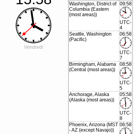
Washington, District of
09:58
Columbia (Eastern
(most areas))
UTC-
4
Seattle, Washington
06:58
(Pacific)
Vendredi
UTC-
7
Birmingham, Alabama
08:58
(Central (most areas))
UTC-
5
Anchorage, Alaska
05:58
(Alaska (most areas))
UTC-
8
Phoenix, Arizona (MST
06:58
- AZ (except Navajo))