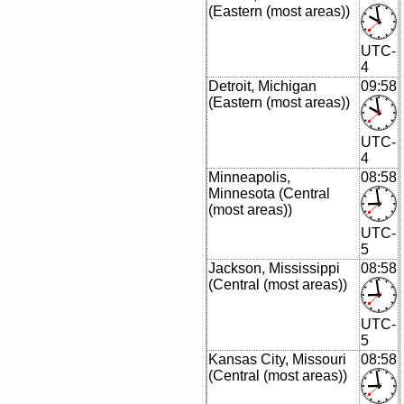
(Eastern (most areas))
UTC-
4
Detroit, Michigan
09:58
(Eastern (most areas))
UTC-
4
Minneapolis,
08:58
Minnesota (Central
(most areas))
UTC-
5
Jackson, Mississippi
08:58
(Central (most areas))
UTC-
5
Kansas City, Missouri
08:58
(Central (most areas))