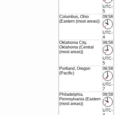
UTC-
5
Columbus, Ohio
09:58
(Eastern (most areas))
UTC-
4
Oklahoma City,
08:58
Oklahoma (Central
(most areas))
UTC-
5
Portland, Oregon
06:58
(Pacific)
UTC-
7
Philadelphia,
09:58
Pennsylvania (Eastern
(most areas))
UTC-
4