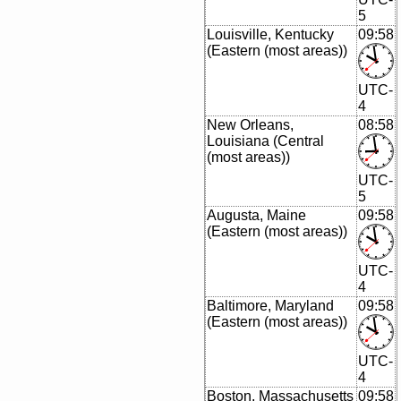
5
Louisville, Kentucky
09:58
(Eastern (most areas))
UTC-
4
New Orleans,
08:58
Louisiana (Central
(most areas))
UTC-
5
Augusta, Maine
09:58
(Eastern (most areas))
UTC-
4
Baltimore, Maryland
09:58
(Eastern (most areas))
UTC-
4
Boston, Massachusetts
09:58