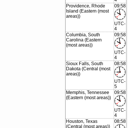
Providence, Rhode
09:58
Island (Eastern (most
areas))
UTC-
4
Columbia, South
09:58
Carolina (Eastern
(most areas))
UTC-
4
Sioux Falls, South
08:58
Dakota (Central (most
areas))
UTC-
5
Memphis, Tennessee
09:58
(Eastern (most areas))
UTC-
4
Houston, Texas
08:58
(Central (most areas))