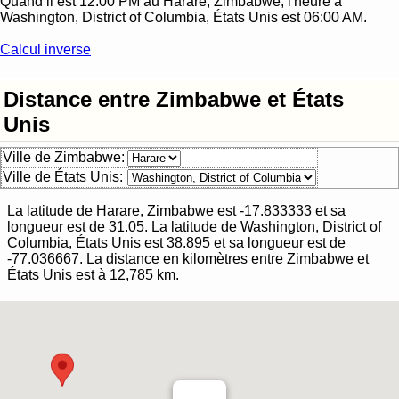
Quand il est
12:00 PM
au
Harare, Zimbabwe
, l'heure à
Washington, District of Columbia, États Unis
est
06:00 AM
.
Calcul inverse
Distance entre Zimbabwe et États
Unis
Ville de Zimbabwe:
Ville de États Unis:
La latitude de
Harare, Zimbabwe
est
-17.833333
et sa
longueur est de
31.05
. La latitude de
Washington, District of
Columbia, États Unis
est
38.895
et sa longueur est de
-77.036667
.
La distance en kilomètres entre
Zimbabwe
et
États Unis
est à
12,785
km.