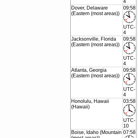
4
Dover, Delaware
09:58
(Eastern (most areas))
UTC-
4
Jacksonville, Florida
09:58
(Eastern (most areas))
UTC-
4
Atlanta, Georgia
09:58
(Eastern (most areas))
UTC-
4
Honolulu, Hawaii
03:58
(Hawaii)
UTC-
10
Boise, Idaho (Mountain
07:58
(most areas))