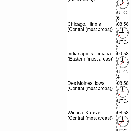
UTC-
6
Chicago, Illinois
08:58
(Central (most areas))
UTC-
5
Indianapolis, Indiana
09:58
(Eastern (most areas))
UTC-
4
Des Moines, Iowa
08:58
(Central (most areas))
UTC-
5
Wichita, Kansas
08:58
(Central (most areas))
UTC-