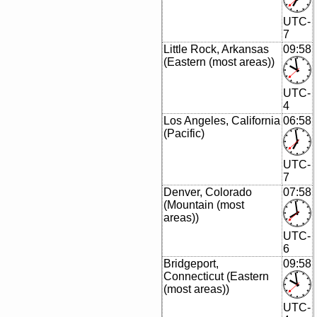
UTC-
7
Little Rock, Arkansas
09:58
(Eastern (most areas))
UTC-
4
Los Angeles, California
06:58
(Pacific)
UTC-
7
Denver, Colorado
07:58
(Mountain (most
areas))
UTC-
6
Bridgeport,
09:58
Connecticut (Eastern
(most areas))
UTC-