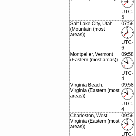
UTC-
5
Salt Lake City, Utah
07:58
(Mountain (most
areas))
UTC-
6
Montpelier, Vermont
09:58
(Eastern (most areas))
UTC-
4
Virginia Beach,
09:58
Virginia (Eastern (most
areas))
UTC-
4
Charleston, West
09:58
Virginia (Eastern (most
areas))
UTC-