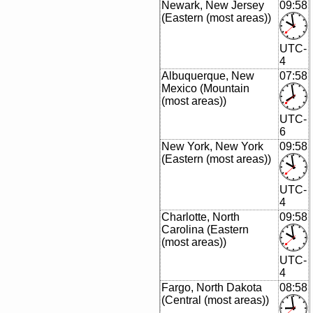
Newark, New Jersey
09:58
(Eastern (most areas))
UTC-
4
Albuquerque, New
07:58
Mexico (Mountain
(most areas))
UTC-
6
New York, New York
09:58
(Eastern (most areas))
UTC-
4
Charlotte, North
09:58
Carolina (Eastern
(most areas))
UTC-
4
Fargo, North Dakota
08:58
(Central (most areas))