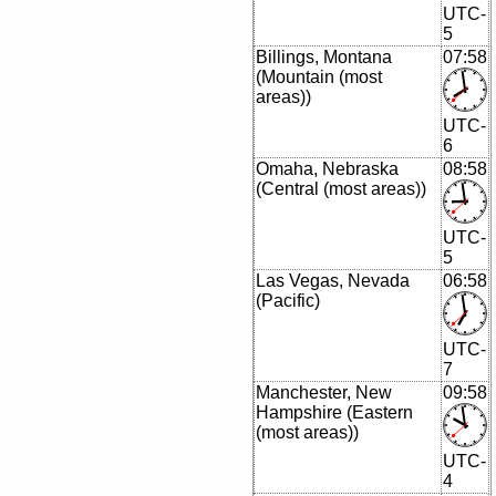
UTC-
5
Billings, Montana
07:58
(Mountain (most
areas))
UTC-
6
Omaha, Nebraska
08:58
(Central (most areas))
UTC-
5
Las Vegas, Nevada
06:58
(Pacific)
UTC-
7
Manchester, New
09:58
Hampshire (Eastern
(most areas))
UTC-
4