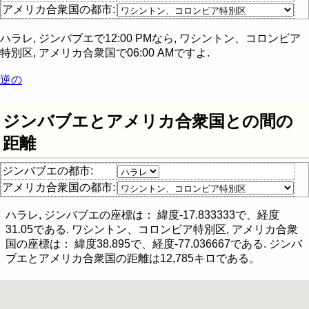
アメリカ合衆国の都市:
ハラレ, ジンバブエ
で
12:00 PM
なら,
ワシントン、コロンビア
特別区, アメリカ合衆国
で
06:00 AM
ですよ.
逆の
ジンバブエとアメリカ合衆国との間の
距離
ジンバブエの都市:
アメリカ合衆国の都市:
ハラレ, ジンバブエ
の座標は： 緯度
-17.833333
で、経度
31.05
である.
ワシントン、コロンビア特別区, アメリカ合衆
国
の座標は： 緯度
38.895
で、経度
-77.036667
である.
ジンバ
ブエ
と
アメリカ合衆国
の距離は
12,785
キロである。