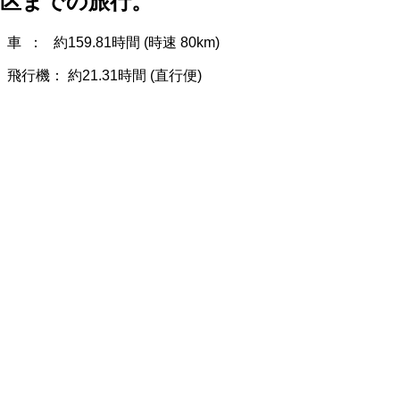
区
までの旅行。
車 ： 約
159.81
時間 (時速 80km)
飛行機： 約
21.31
時間 (直行便)