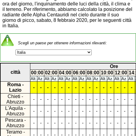
ora del giorno, l'inquinamento delle luci della città, il clima e
il terreno. Per riferimento, abbiamo calcolato la posizione del
radiante delle Alpha Centauridi nel cielo durante il suo
giorno di picco, sabato, 8 febbraio 2020, per le seguenti città
in Italia.
Scegli un paese per ottenere informazioni rilevanti:
Ore
città
00:00
02:00
04:00
06:00
08:00
10:00
12:00
14
Alt.
Az.
Alt.
Az.
Alt.
Az.
Alt.
Az.
Alt.
Az.
Alt.
Az.
Alt.
Az.
Alt.
Roma -
-
-
-
-
-
-
-
-
-
-
-
-
-
-
-
Lazio
Chieti -
-
-
-
-
-
-
-
-
-
-
-
-
-
-
-
Abruzzo
L'Aquila -
-
-
-
-
-
-
-
-
-
-
-
-
-
-
-
Abruzzo
Pescara -
-
-
-
-
-
-
-
-
-
-
-
-
-
-
-
Abruzzo
Teramo -
-
-
-
-
-
-
-
-
-
-
-
-
-
-
-