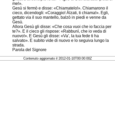
me!».
Gesù si fermò e disse: «Chiamatelo!». Chiamarono il
cieco, dicendogli: «Coraggio! Àlzati, ti chiama!». Egli,
gettato via il suo mantello, balzò in piedi e venne da
Gesù.
Allora Gesù gli disse: «Che cosa vuoi che io faccia per
te?». E il cieco gli rispose: «Rabbunì, che io veda di
nuovo!». E Gesù gli disse: «Va’, la tua fede ti ha
salvato». E subito vide di nuovo e lo seguiva lungo la
strada.
Parola del Signore
Contenuto aggiornato il 2012-01-10T00:00:00Z