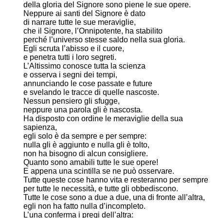
della gloria del Signore sono piene le sue opere.
Neppure ai santi del Signore è dato
di narrare tutte le sue meraviglie,
che il Signore, l’Onnipotente, ha stabilito
perché l’universo stesse saldo nella sua gloria.
Egli scruta l’abisso e il cuore,
e penetra tutti i loro segreti.
L’Altissimo conosce tutta la scienza
e osserva i segni dei tempi,
annunciando le cose passate e future
e svelando le tracce di quelle nascoste.
Nessun pensiero gli sfugge,
neppure una parola gli è nascosta.
Ha disposto con ordine le meraviglie della sua
sapienza,
egli solo è da sempre e per sempre:
nulla gli è aggiunto e nulla gli è tolto,
non ha bisogno di alcun consigliere.
Quanto sono amabili tutte le sue opere!
E appena una scintilla se ne può osservare.
Tutte queste cose hanno vita e resteranno per sempre
per tutte le necessità, e tutte gli obbediscono.
Tutte le cose sono a due a due, una di fronte all’altra,
egli non ha fatto nulla d’incompleto.
L’una conferma i pregi dell’altra: