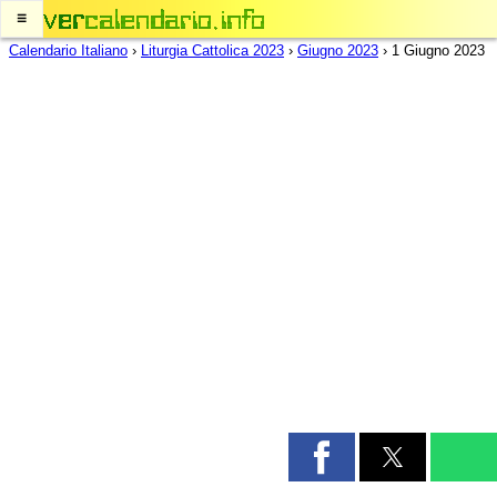
≡
Calendario Italiano
›
Liturgia Cattolica 2023
›
Giugno 2023
›
1 Giugno 2023