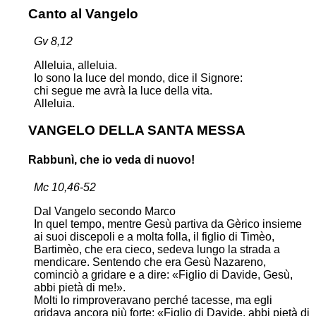
Canto al Vangelo
Gv 8,12
Alleluia, alleluia.
Io sono la luce del mondo, dice il Signore:
chi segue me avrà la luce della vita.
Alleluia.
VANGELO DELLA SANTA MESSA
Rabbunì, che io veda di nuovo!
Mc 10,46-52
Dal Vangelo secondo Marco
In quel tempo, mentre Gesù partiva da Gèrico insieme
ai suoi discepoli e a molta folla, il figlio di Timèo,
Bartimèo, che era cieco, sedeva lungo la strada a
mendicare. Sentendo che era Gesù Nazareno,
cominciò a gridare e a dire: «Figlio di Davide, Gesù,
abbi pietà di me!».
Molti lo rimproveravano perché tacesse, ma egli
gridava ancora più forte: «Figlio di Davide, abbi pietà di