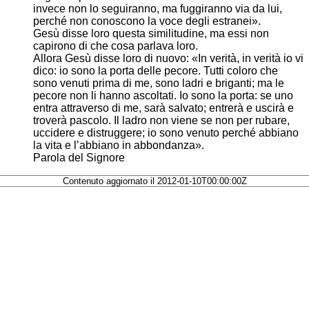
invece non lo seguiranno, ma fuggiranno via da lui,
perché non conoscono la voce degli estranei».
Gesù disse loro questa similitudine, ma essi non
capirono di che cosa parlava loro.
Allora Gesù disse loro di nuovo: «In verità, in verità io vi
dico: io sono la porta delle pecore. Tutti coloro che
sono venuti prima di me, sono ladri e briganti; ma le
pecore non li hanno ascoltati. Io sono la porta: se uno
entra attraverso di me, sarà salvato; entrerà e uscirà e
troverà pascolo. Il ladro non viene se non per rubare,
uccidere e distruggere; io sono venuto perché abbiano
la vita e l’abbiano in abbondanza».
Parola del Signore
Contenuto aggiornato il 2012-01-10T00:00:00Z