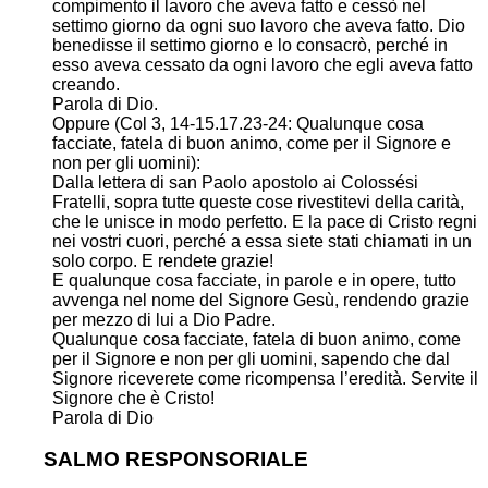
compimento il lavoro che aveva fatto e cessò nel
settimo giorno da ogni suo lavoro che aveva fatto. Dio
benedisse il settimo giorno e lo consacrò, perché in
esso aveva cessato da ogni lavoro che egli aveva fatto
creando.
Parola di Dio.
Oppure (Col 3, 14-15.17.23-24: Qualunque cosa
facciate, fatela di buon animo, come per il Signore e
non per gli uomini):
Dalla lettera di san Paolo apostolo ai Colossési
Fratelli, sopra tutte queste cose rivestitevi della carità,
che le unisce in modo perfetto. E la pace di Cristo regni
nei vostri cuori, perché a essa siete stati chiamati in un
solo corpo. E rendete grazie!
E qualunque cosa facciate, in parole e in opere, tutto
avvenga nel nome del Signore Gesù, rendendo grazie
per mezzo di lui a Dio Padre.
Qualunque cosa facciate, fatela di buon animo, come
per il Signore e non per gli uomini, sapendo che dal
Signore riceverete come ricompensa l’eredità. Servite il
Signore che è Cristo!
Parola di Dio
SALMO RESPONSORIALE