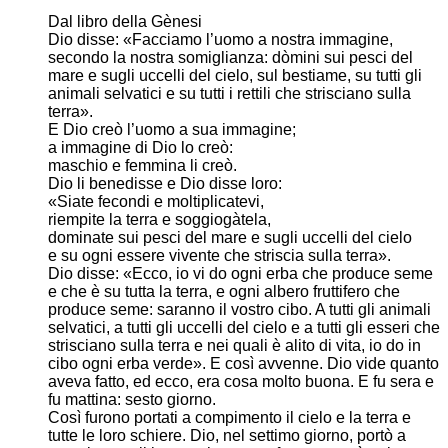
Dal libro della Gènesi
Dio disse: «Facciamo l’uomo a nostra immagine,
secondo la nostra somiglianza: dòmini sui pesci del
mare e sugli uccelli del cielo, sul bestiame, su tutti gli
animali selvatici e su tutti i rettili che strisciano sulla
terra».
E Dio creò l’uomo a sua immagine;
a immagine di Dio lo creò:
maschio e femmina li creò.
Dio li benedisse e Dio disse loro:
«Siate fecondi e moltiplicatevi,
riempite la terra e soggiogàtela,
dominate sui pesci del mare e sugli uccelli del cielo
e su ogni essere vivente che striscia sulla terra».
Dio disse: «Ecco, io vi do ogni erba che produce seme
e che è su tutta la terra, e ogni albero fruttifero che
produce seme: saranno il vostro cibo. A tutti gli animali
selvatici, a tutti gli uccelli del cielo e a tutti gli esseri che
strisciano sulla terra e nei quali è alito di vita, io do in
cibo ogni erba verde». E così avvenne. Dio vide quanto
aveva fatto, ed ecco, era cosa molto buona. E fu sera e
fu mattina: sesto giorno.
Così furono portati a compimento il cielo e la terra e
tutte le loro schiere. Dio, nel settimo giorno, portò a