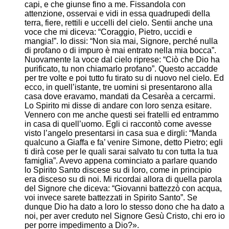
capi, e che giunse fino a me. Fissandola con
attenzione, osservai e vidi in essa quadrupedi della
terra, fiere, rettili e uccelli del cielo. Sentii anche una
voce che mi diceva: “Coraggio, Pietro, uccidi e
mangia!”. Io dissi: “Non sia mai, Signore, perché nulla
di profano o di impuro è mai entrato nella mia bocca”.
Nuovamente la voce dal cielo riprese: “Ciò che Dio ha
purificato, tu non chiamarlo profano”. Questo accadde
per tre volte e poi tutto fu tirato su di nuovo nel cielo. Ed
ecco, in quell’istante, tre uomini si presentarono alla
casa dove eravamo, mandati da Cesarèa a cercarmi.
Lo Spirito mi disse di andare con loro senza esitare.
Vennero con me anche questi sei fratelli ed entrammo
in casa di quell’uomo. Egli ci raccontò come avesse
visto l’angelo presentarsi in casa sua e dirgli: “Manda
qualcuno a Giaffa e fa’ venire Simone, detto Pietro; egli
ti dirà cose per le quali sarai salvato tu con tutta la tua
famiglia”. Avevo appena cominciato a parlare quando
lo Spirito Santo discese su di loro, come in principio
era disceso su di noi. Mi ricordai allora di quella parola
del Signore che diceva: “Giovanni battezzò con acqua,
voi invece sarete battezzati in Spirito Santo”. Se
dunque Dio ha dato a loro lo stesso dono che ha dato a
noi, per aver creduto nel Signore Gesù Cristo, chi ero io
per porre impedimento a Dio?».