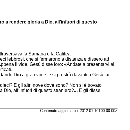
 a rendere gloria a Dio, all’infuori di questo
raversava la Samarìa e la Galilea.
ieci lebbrosi, che si fermarono a distanza e dissero ad
Appena li vide, Gesù disse loro: «Andate a presentarvi ai
ficati.
odando Dio a gran voce, e si prostrò davanti a Gesù, ai
dieci? E gli altri nove dove sono? Non si è trovato
Dio, all’infuori di questo straniero?». E gli disse:
Contenuto aggiornato il 2012-01-10T00:00:00Z