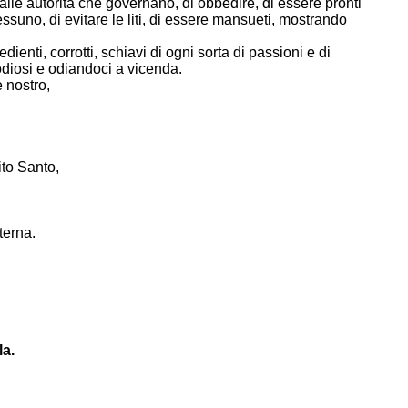
 alle autorità che governano, di obbedire, di essere pronti
suno, di evitare le liti, di essere mansueti, mostrando
nti, corrotti, schiavi di ogni sorta di passioni e di
 odiosi e odiandoci a vicenda.
 nostro,
ito Santo,
terna.
la.