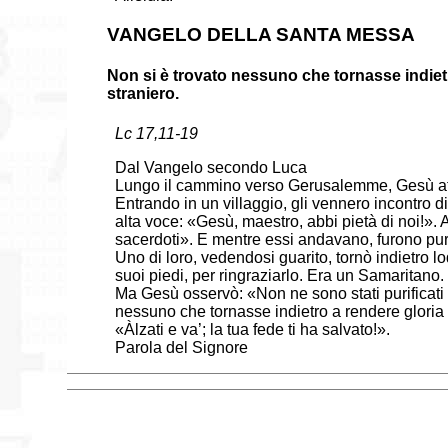
VANGELO DELLA SANTA MESSA
Non si è trovato nessuno che tornasse indietro
straniero.
Lc 17,11-19
Dal Vangelo secondo Luca
Lungo il cammino verso Gerusalemme, Gesù att
Entrando in un villaggio, gli vennero incontro d
alta voce: «Gesù, maestro, abbi pietà di noi!». 
sacerdoti». E mentre essi andavano, furono puri
Uno di loro, vedendosi guarito, tornò indietro l
suoi piedi, per ringraziarlo. Era un Samaritano.
Ma Gesù osservò: «Non ne sono stati purificati 
nessuno che tornasse indietro a rendere gloria a 
«Àlzati e va’; la tua fede ti ha salvato!».
Parola del Signore