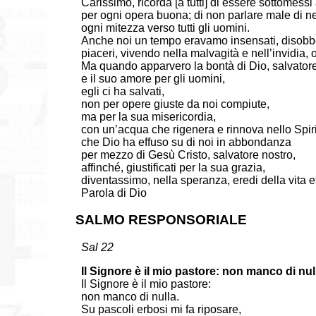
Carissimo, ricorda [a tutti] di essere sottomessi
per ogni opera buona; di non parlare male di nes
ogni mitezza verso tutti gli uomini.
Anche noi un tempo eravamo insensati, disobbedie
piaceri, vivendo nella malvagità e nell’invidia,
Ma quando apparvero la bontà di Dio, salvatore
e il suo amore per gli uomini,
egli ci ha salvati,
non per opere giuste da noi compiute,
ma per la sua misericordia,
con un’acqua che rigenera e rinnova nello Spir
che Dio ha effuso su di noi in abbondanza
per mezzo di Gesù Cristo, salvatore nostro,
affinché, giustificati per la sua grazia,
diventassimo, nella speranza, eredi della vita e
Parola di Dio
SALMO RESPONSORIALE
Sal 22
Il Signore è il mio pastore: non manco di nul
Il Signore è il mio pastore:
non manco di nulla.
Su pascoli erbosi mi fa riposare,