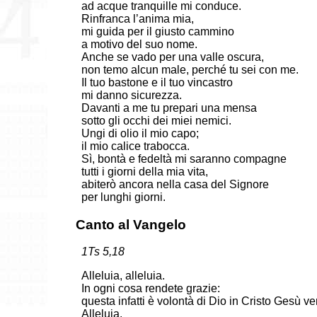
ad acque tranquille mi conduce.
Rinfranca l’anima mia,
mi guida per il giusto cammino
a motivo del suo nome.
Anche se vado per una valle oscura,
non temo alcun male, perché tu sei con me.
Il tuo bastone e il tuo vincastro
mi danno sicurezza.
Davanti a me tu prepari una mensa
sotto gli occhi dei miei nemici.
Ungi di olio il mio capo;
il mio calice trabocca.
Sì, bontà e fedeltà mi saranno compagne
tutti i giorni della mia vita,
abiterò ancora nella casa del Signore
per lunghi giorni.
Canto al Vangelo
1Ts 5,18
Alleluia, alleluia.
In ogni cosa rendete grazie:
questa infatti è volontà di Dio in Cristo Gesù ver
Alleluia.