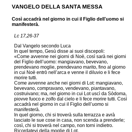
VANGELO DELLA SANTA MESSA
Così accadrà nel giorno in cui il Figlio dell’uomo si
manifesterà.
Lc 17,26-37
Dal Vangelo secondo Luca
In quel tempo, Gesù disse ai suoi discepoli:
«Come avvenne nei giorni di Noè, così sarà nei giorni
del Figlio dell’uomo: mangiavano, bevevano,
prendevano moglie, prendevano marito, fino al giorno
in cui Noè entrò nell’arca e venne il diluvio e li fece
morire tutti.
Come avvenne anche nei giorni di Lot: mangiavano,
bevevano, compravano, vendevano, piantavano,
costruivano; ma, nel giorno in cui Lot uscì da Sòdoma,
piovve fuoco e zolfo dal cielo e li fece morire tutti. Così
accadrà nel giorno in cui il Figlio dell’uomo si
manifesterà.
In quel giorno, chi si troverà sulla terrazza e avrà
lasciato le sue cose in casa, non scenda a prenderle;
così, chi si troverà nel campo, non torni indietro.
Ricordatevi della moglie di Lot.