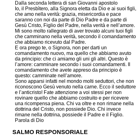
Dalla seconda lettera di san Giovanni apostolo
Io, il Presbìtero, alla Signora eletta da Dio e ai suoi figli,
che amo nella verità: grazia, misericordia e pace
saranno con noi da parte di Dio Padre e da parte di
Gesù Cristo, Figlio del Padre, nella verità e nell’amore.
Mi sono molto rallegrato di aver trovato alcuni tuoi figli
che camminano nella verità, secondo il comandamento
che abbiamo ricevuto dal Padre.
E ora prego te, o Signora, non per darti un
comandamento nuovo, ma quello che abbiamo avuto
da principio: che ci amiamo gli uni gli altri. Questo è
l’amore: camminare secondo i suoi comandamenti. Il
comandamento che avete appreso da principio è
questo: camminate nell’amore.
Sono apparsi infatti nel mondo molti seduttori, che non
riconoscono Gesù venuto nella carne. Ecco il seduttore
e l’anticristo! Fate attenzione a voi stessi per non
rovinare quello che abbiamo costruito e per ricevere
una ricompensa piena. Chi va oltre e non rimane nella
dottrina del Cristo, non possiede Dio. Chi invece
rimane nella dottrina, possiede il Padre e il Figlio.
Parola di Dio
SALMO RESPONSORIALE