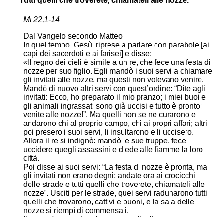
Tutti quelli che troverete, chiamateli alle nozze.
Mt 22,1-14
Dal Vangelo secondo Matteo
In quel tempo, Gesù, riprese a parlare con parabole [ai
capi dei sacerdoti e ai farisei] e disse:
«Il regno dei cieli è simile a un re, che fece una festa di
nozze per suo figlio. Egli mandò i suoi servi a chiamare
gli invitati alle nozze, ma questi non volevano venire.
Mandò di nuovo altri servi con quest’ordine: “Dite agli
invitati: Ecco, ho preparato il mio pranzo; i miei buoi e
gli animali ingrassati sono già uccisi e tutto è pronto;
venite alle nozze!”. Ma quelli non se ne curarono e
andarono chi al proprio campo, chi ai propri affari; altri
poi presero i suoi servi, li insultarono e li uccisero.
Allora il re si indignò: mandò le sue truppe, fece
uccidere quegli assassini e diede alle fiamme la loro
città.
Poi disse ai suoi servi: “La festa di nozze è pronta, ma
gli invitati non erano degni; andate ora ai crocicchi
delle strade e tutti quelli che troverete, chiamateli alle
nozze”. Usciti per le strade, quei servi radunarono tutti
quelli che trovarono, cattivi e buoni, e la sala delle
nozze si riempì di commensali.