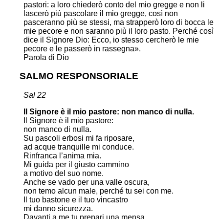
pastori: a loro chiederò conto del mio gregge e non li
lascerò più pascolare il mio gregge, così non
pasceranno più se stessi, ma strapperò loro di bocca le
mie pecore e non saranno più il loro pasto. Perché così
dice il Signore Dio: Ecco, io stesso cercherò le mie
pecore e le passerò in rassegna».
Parola di Dio
SALMO RESPONSORIALE
Sal 22
Il Signore è il mio pastore: non manco di nulla.
Il Signore è il mio pastore:
non manco di nulla.
Su pascoli erbosi mi fa riposare,
ad acque tranquille mi conduce.
Rinfranca l’anima mia.
Mi guida per il giusto cammino
a motivo del suo nome.
Anche se vado per una valle oscura,
non temo alcun male, perché tu sei con me.
Il tuo bastone e il tuo vincastro
mi danno sicurezza.
Davanti a me tu prepari una mensa