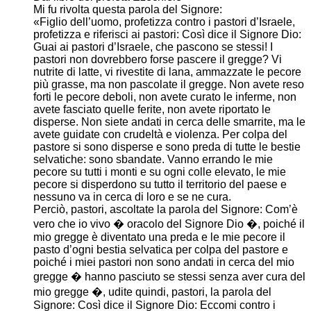
Mi fu rivolta questa parola del Signore:
«Figlio dell’uomo, profetizza contro i pastori d’Israele,
profetizza e riferisci ai pastori: Così dice il Signore Dio:
Guai ai pastori d’Israele, che pascono se stessi! I
pastori non dovrebbero forse pascere il gregge? Vi
nutrite di latte, vi rivestite di lana, ammazzate le pecore
più grasse, ma non pascolate il gregge. Non avete reso
forti le pecore deboli, non avete curato le inferme, non
avete fasciato quelle ferite, non avete riportato le
disperse. Non siete andati in cerca delle smarrite, ma le
avete guidate con crudeltà e violenza. Per colpa del
pastore si sono disperse e sono preda di tutte le bestie
selvatiche: sono sbandate. Vanno errando le mie
pecore su tutti i monti e su ogni colle elevato, le mie
pecore si disperdono su tutto il territorio del paese e
nessuno va in cerca di loro e se ne cura.
Perciò, pastori, ascoltate la parola del Signore: Com’è
vero che io vivo � oracolo del Signore Dio �, poiché il
mio gregge è diventato una preda e le mie pecore il
pasto d’ogni bestia selvatica per colpa del pastore e
poiché i miei pastori non sono andati in cerca del mio
gregge � hanno pasciuto se stessi senza aver cura del
mio gregge �, udite quindi, pastori, la parola del
Signore: Così dice il Signore Dio: Eccomi contro i