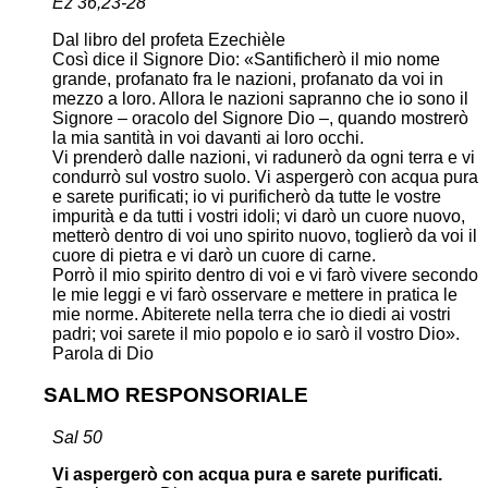
Ez 36,23-28
Dal libro del profeta Ezechièle
Così dice il Signore Dio: «Santificherò il mio nome
grande, profanato fra le nazioni, profanato da voi in
mezzo a loro. Allora le nazioni sapranno che io sono il
Signore – oracolo del Signore Dio –, quando mostrerò
la mia santità in voi davanti ai loro occhi.
Vi prenderò dalle nazioni, vi radunerò da ogni terra e vi
condurrò sul vostro suolo. Vi aspergerò con acqua pura
e sarete purificati; io vi purificherò da tutte le vostre
impurità e da tutti i vostri idoli; vi darò un cuore nuovo,
metterò dentro di voi uno spirito nuovo, toglierò da voi il
cuore di pietra e vi darò un cuore di carne.
Porrò il mio spirito dentro di voi e vi farò vivere secondo
le mie leggi e vi farò osservare e mettere in pratica le
mie norme. Abiterete nella terra che io diedi ai vostri
padri; voi sarete il mio popolo e io sarò il vostro Dio».
Parola di Dio
SALMO RESPONSORIALE
Sal 50
Vi aspergerò con acqua pura e sarete purificati.