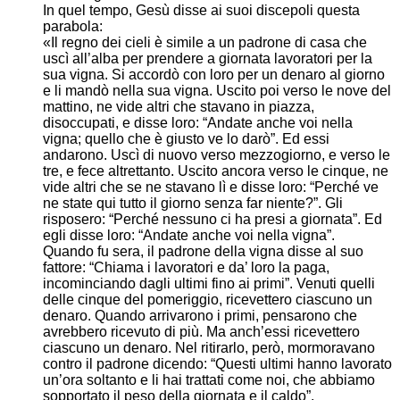
In quel tempo, Gesù disse ai suoi discepoli questa
parabola:
«Il regno dei cieli è simile a un padrone di casa che
uscì all’alba per prendere a giornata lavoratori per la
sua vigna. Si accordò con loro per un denaro al giorno
e li mandò nella sua vigna. Uscito poi verso le nove del
mattino, ne vide altri che stavano in piazza,
disoccupati, e disse loro: “Andate anche voi nella
vigna; quello che è giusto ve lo darò”. Ed essi
andarono. Uscì di nuovo verso mezzogiorno, e verso le
tre, e fece altrettanto. Uscito ancora verso le cinque, ne
vide altri che se ne stavano lì e disse loro: “Perché ve
ne state qui tutto il giorno senza far niente?”. Gli
risposero: “Perché nessuno ci ha presi a giornata”. Ed
egli disse loro: “Andate anche voi nella vigna”.
Quando fu sera, il padrone della vigna disse al suo
fattore: “Chiama i lavoratori e da’ loro la paga,
incominciando dagli ultimi fino ai primi”. Venuti quelli
delle cinque del pomeriggio, ricevettero ciascuno un
denaro. Quando arrivarono i primi, pensarono che
avrebbero ricevuto di più. Ma anch’essi ricevettero
ciascuno un denaro. Nel ritirarlo, però, mormoravano
contro il padrone dicendo: “Questi ultimi hanno lavorato
un’ora soltanto e li hai trattati come noi, che abbiamo
sopportato il peso della giornata e il caldo”.