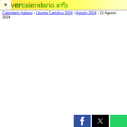
≡
Calendario Italiano
›
Liturgia Cattolica 2024
›
Agosto 2024
›
21 Agosto
2024