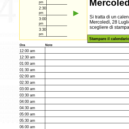
Mercoled
pm
2:30
►
pm
Si tratta di un cal
3:00
Mercoledì, 28 Lugli
pm
scegliere di stampa
3:30
pm
Stampare il calendari
Ora
Note
12:00
am
12:30
am
01:00
am
01:30
am
02:00
am
02:30
am
03:00
am
03:30
am
04:00
am
04:30
am
05:00
am
05:30
am
06:00
am