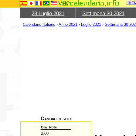
Iniz
28 Luglio 2021
Settimana 30 2021
Calendario Italiano
›
Anno 2021
›
Luglio 2021
›
Settimana 30 202
Cambia lo stile
Ora
Note
2:00