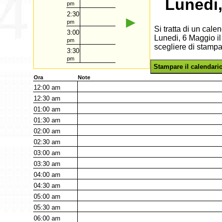
Lunedi
pm
2:30
►
pm
Si tratta di un cal
3:00
Lunedi, 6 Maggio il
pm
scegliere di stampa
3:30
pm
Stampare il calendari
Ora
Note
12:00
am
12:30
am
01:00
am
01:30
am
02:00
am
02:30
am
03:00
am
03:30
am
04:00
am
04:30
am
05:00
am
05:30
am
06:00
am