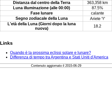
Distanza dal centro della Terra
363,358 km
Luna illuminazione (alle 00:00)
87.5%
Fase lunare
calante
Segno zodiacale della Luna
Ariete ♈
L'età della Luna (Giorni dopo la luna
18.2
nuova)
Links
Quando è la prossima eclissi solare e lunare?
Differenza di tempo tra Argentina e Stati Uniti d'America
Contenuto aggiornato il 2015-06-29