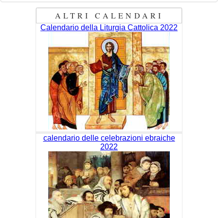
ALTRI CALENDARI
Calendario della Liturgia Cattolica 2022
calendario delle celebrazioni ebraiche
2022