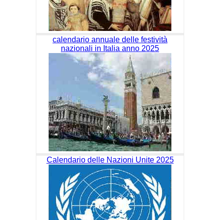
calendario annuale delle festività
nazionali in Italia anno 2025
Calendario delle Nazioni Unite 2025