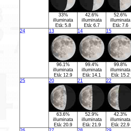
33%
42.6%
52.6%
illuminata
illuminata
illuminata
Età:
5.8
Età:
6.7
Età:
7.6
24
13
14
15
96.1%
99.4%
99.8%
illuminata
illuminata
illuminata
Età:
12.9
Età:
14.1
Età:
15.2
25
20
21
22
63.6%
52.9%
42.3%
illuminata
illuminata
illuminata
Età:
20.9
Età:
21.9
Età:
22.9
26
27
28
29