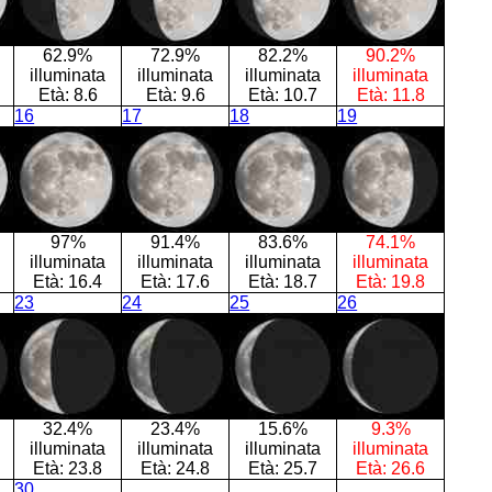
62.9%
72.9%
82.2%
90.2%
illuminata
illuminata
illuminata
illuminata
Età:
8.6
Età:
9.6
Età:
10.7
Età:
11.8
16
17
18
19
97%
91.4%
83.6%
74.1%
illuminata
illuminata
illuminata
illuminata
Età:
16.4
Età:
17.6
Età:
18.7
Età:
19.8
23
24
25
26
32.4%
23.4%
15.6%
9.3%
illuminata
illuminata
illuminata
illuminata
Età:
23.8
Età:
24.8
Età:
25.7
Età:
26.6
30