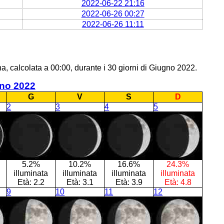
2022-06-22 21:16
2022-06-26 00:27
2022-06-26 11:11
a, calcolata a 00:00, durante i 30 giorni di Giugno 2022.
no 2022
G
V
S
D
2
3
4
5
5.2%
10.2%
16.6%
24.3%
illuminata
illuminata
illuminata
illuminata
Età:
2.2
Età:
3.1
Età:
3.9
Età:
4.8
9
10
11
12