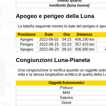
Ultimo quarto
novilunio (luna nuova)
Apogeo e perigeo della Luna
La tabella seguente mostra le date del perigeo e ap
Posizione
Date
Ora
Distanza
Apogeo
2022-06-02
04:15
406,190 km
Perigeo
2022-06-15
02:23
357,433 km
Apogeo
2022-06-29
09:10
406,580 km
Congiunzioni Luna-Pianeta
Una congiunzione si verifica quando un oggetto astr
retta o la stessa longitudine eclittica di quella della
Oggetti Astronomici
Polluce
M44
Saturno
Giove