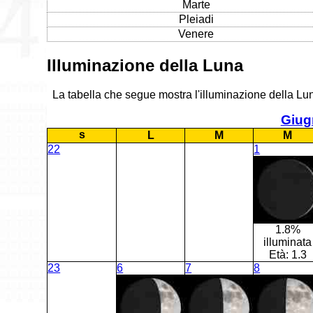
Marte
Pleiadi
Venere
Illuminazione della Luna
La tabella che segue mostra l'illuminazione della Lun
Giug
s
L
M
M
22
1
1.8%
illuminata
Età:
1.3
23
6
7
8