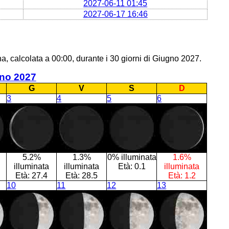
2027-06-11 01:45
2027-06-17 16:46
a, calcolata a 00:00, durante i 30 giorni di Giugno 2027.
no 2027
G
V
S
D
3
4
5
6
5.2%
1.3%
0% illuminata
1.6%
illuminata
illuminata
Età:
0.1
illuminata
Età:
27.4
Età:
28.5
Età:
1.2
10
11
12
13