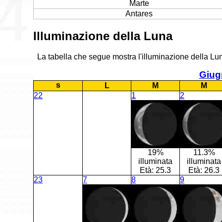
Marte
Antares
Illuminazione della Luna
La tabella che segue mostra l'illuminazione della Lun
Giug
s
L
M
M
22
1
2
19%
11.3%
illuminata
illuminata
Età:
25.3
Età:
26.3
23
7
8
9