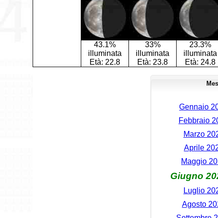
43.1%
33%
23.3%
illuminata
illuminata
illuminata
Età:
22.8
Età:
23.8
Età:
24.8
Mes
Gennaio 20
Febbraio 20
Marzo 202
Aprile 20
Maggio 202
Giugno 202
Luglio 20
Agosto 202
Settembre 2