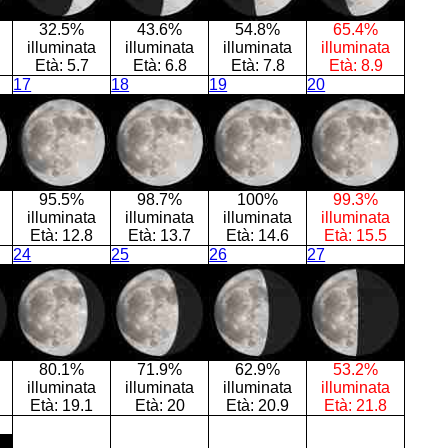
32.5%
43.6%
54.8%
65.4%
illuminata
illuminata
illuminata
illuminata
Età:
5.7
Età:
6.8
Età:
7.8
Età:
8.9
17
18
19
20
95.5%
98.7%
100%
99.3%
illuminata
illuminata
illuminata
illuminata
Età:
12.8
Età:
13.7
Età:
14.6
Età:
15.5
24
25
26
27
80.1%
71.9%
62.9%
53.2%
illuminata
illuminata
illuminata
illuminata
Età:
19.1
Età:
20
Età:
20.9
Età:
21.8