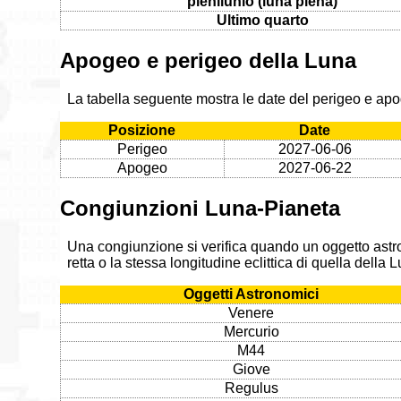
plenilunio (luna piena)
Ultimo quarto
Apogeo e perigeo della Luna
La tabella seguente mostra le date del perigeo e ap
Posizione
Date
Perigeo
2027-06-06
Apogeo
2027-06-22
Congiunzioni Luna-Pianeta
Una congiunzione si verifica quando un oggetto astr
retta o la stessa longitudine eclittica di quella della
Oggetti Astronomici
Venere
Mercurio
M44
Giove
Regulus