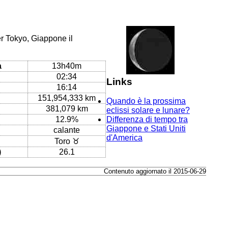
er Tokyo, Giappone il
a
13h40m
02:34
Links
16:14
151,954,333 km
Quando è la prossima
381,079 km
eclissi solare e lunare?
12.9%
Differenza di tempo tra
Giappone e Stati Uniti
calante
d'America
Toro ♉
)
26.1
Contenuto aggiornato il 2015-06-29