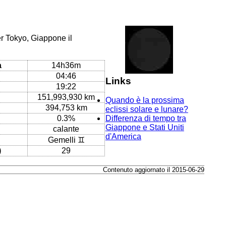
er Tokyo, Giappone il
a
14h36m
04:46
Links
19:22
151,993,930 km
Quando è la prossima
394,753 km
eclissi solare e lunare?
0.3%
Differenza di tempo tra
Giappone e Stati Uniti
calante
d'America
Gemelli ♊
)
29
Contenuto aggiornato il 2015-06-29