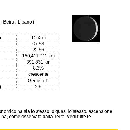
 Beirut, Libano il
a
15h3m
07:53
22:56
150,411,711 km
391,831 km
8.3%
crescente
Gemelli ♊
)
2.8
onomico ha sia lo stesso, o quasi lo stesso, ascensione
 Luna, come osservata dalla Terra. Vedi tutte le