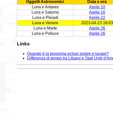
Oggetti Astronomici
Data e ora
Luna e Antares
Aprile 10
Luna e Saturno
Aprile 16
Luna e Pleiadi
Aprile 22
Luna e Venere
2023-04-23 16:03
Luna e Marte
Aprile 26
Luna e Polluce
Aprile 26
Links
Quando è la prossima eclissi solare e lunare?
Differenza di tempo tra Libano e Stati Uniti d'Am