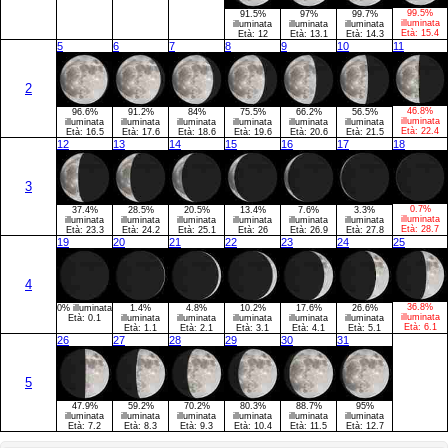
99.5%
91.5%
97%
99.7%
illuminata
illuminata
illuminata
illuminata
Età:
15.4
Età:
12
Età:
13.1
Età:
14.3
5
6
7
8
9
10
11
2
46.8%
96.6%
91.2%
84%
75.5%
66.2%
56.5%
illuminata
illuminata
illuminata
illuminata
illuminata
illuminata
illuminata
Età:
22.4
Età:
16.5
Età:
17.6
Età:
18.6
Età:
19.6
Età:
20.6
Età:
21.5
12
13
14
15
16
17
18
3
0.7%
37.4%
28.5%
20.5%
13.4%
7.6%
3.3%
illuminata
illuminata
illuminata
illuminata
illuminata
illuminata
illuminata
Età:
28.7
Età:
23.3
Età:
24.2
Età:
25.1
Età:
26
Età:
26.9
Età:
27.8
19
20
21
22
23
24
25
4
36.8%
0% illuminata
1.4%
4.8%
10.2%
17.6%
26.6%
illuminata
Età:
0.1
illuminata
illuminata
illuminata
illuminata
illuminata
Età:
6.1
Età:
1.1
Età:
2.1
Età:
3.1
Età:
4.1
Età:
5.1
26
27
28
29
30
31
5
47.9%
59.2%
70.2%
80.3%
88.7%
95%
illuminata
illuminata
illuminata
illuminata
illuminata
illuminata
Età:
7.2
Età:
8.3
Età:
9.3
Età:
10.4
Età:
11.5
Età:
12.7