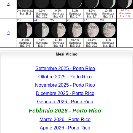
8
24.4%
2% illuminata
0.1%
0.5%
3.2%
8.2%
15.4%
illuminata
Età:
28.2
illuminata
illuminata
illuminata
illuminata
illuminata
Età:
4.9
Età:
29.2
Età:
0.7
Età:
1.7
Età:
2.7
Età:
3.8
23
24
25
26
27
28
9
34.8%
46%
57.4%
68.4%
78.5%
87%
illuminata
illuminata
illuminata
illuminata
illuminata
illuminata
Età:
5.9
Età:
7
Età:
8.1
Età:
9.2
Età:
10.2
Età:
11.3
Mesi Vicino
Settembre 2025 - Porto Rico
Ottobre 2025 - Porto Rico
Novembre 2025 - Porto Rico
Dicembre 2025 - Porto Rico
Gennaio 2026 - Porto Rico
Febbraio 2026 - Porto Rico
Marzo 2026 - Porto Rico
Aprile 2026 - Porto Rico