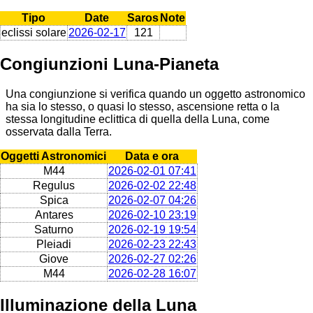
Tipo
Date
Saros
Note
eclissi solare
2026-02-17
121
Congiunzioni Luna-Pianeta
Una congiunzione si verifica quando un oggetto astronomico
ha sia lo stesso, o quasi lo stesso, ascensione retta o la
stessa longitudine eclittica di quella della Luna, come
osservata dalla Terra.
Oggetti Astronomici
Data e ora
M44
2026-02-01 07:41
Regulus
2026-02-02 22:48
Spica
2026-02-07 04:26
Antares
2026-02-10 23:19
Saturno
2026-02-19 19:54
Pleiadi
2026-02-23 22:43
Giove
2026-02-27 02:26
M44
2026-02-28 16:07
Illuminazione della Luna