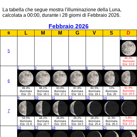
La tabella che segue mostra l'illuminazione della Luna,
calcolata a 00:00, durante i 28 giorni di Febbraio 2026.
Febbraio 2026
s
L
M
M
G
V
S
D
1
5
99.2%
illuminata
Età:
13.9
2
3
4
5
6
7
8
6
62.9%
99.9%
98.1%
93.9%
87.9%
80.5%
72%
illuminata
illuminata
illuminata
illuminata
illuminata
illuminata
illuminata
Età:
20.9
Età:
15
Età:
16.1
Età:
17.1
Età:
18.1
Età:
19.1
Età:
20
9
10
11
12
13
14
15
7
5.8%
53.5%
44.1%
34.9%
26.2%
18.2%
11.3%
illuminata
illuminata
illuminata
illuminata
illuminata
illuminata
illuminata
Età:
27.2
Età:
21.8
Età:
22.7
Età:
23.6
Età:
24.5
Età:
25.4
Età:
26.3
16
17
18
19
20
21
22