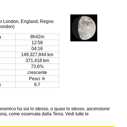
per London, England, Regno
/London)
a
8h42m
12:58
04:16
149,327,844 km
371,418 km
73.6%
crescente
Pesci ♓
)
9.7
onomico ha sia lo stesso, o quasi lo stesso, ascensione
 Luna, come osservata dalla Terra. Vedi tutte le