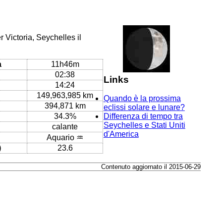
 Victoria, Seychelles il
a
11h46m
02:38
Links
14:24
149,963,985 km
Quando è la prossima
394,871 km
eclissi solare e lunare?
34.3%
Differenza di tempo tra
Seychelles e Stati Uniti
calante
d'America
Aquario ♒
)
23.6
Contenuto aggiornato il 2015-06-29