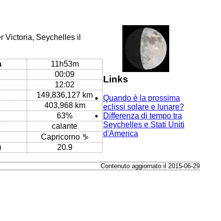
 Victoria, Seychelles il
a
11h53m
00:09
Links
12:02
149,836,127 km
Quando è la prossima
403,968 km
eclissi solare e lunare?
63%
Differenza di tempo tra
Seychelles e Stati Uniti
calante
d'America
Capricorno ♑
)
20.9
Contenuto aggiornato il 2015-06-29