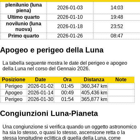
plenilunio (luna
2026-01-03
14:03
piena)
Ultimo quarto
2026-01-10
19:48
novilunio (luna
2026-01-18
23:52
nuova)
Primo quarto
2026-01-26
08:47
Apogeo e perigeo della Luna
La tabella seguente mostra le date del perigeo e apogeo
della Luna nel corso del Gennaio 2026.
Posizione
Date
Ora
Distanza
Note
Perigeo
2026-01-02
01:45
360,347 km
Apogeo
2026-01-14
00:49
405,436 km
Perigeo
2026-01-30
01:54
365,877 km
Congiunzioni Luna-Pianeta
Una congiunzione si verifica quando un oggetto astronomico
ha sia lo stesso, o quasi lo stesso, ascensione retta o la
stessa longitudine eclittica di quella della Luna, come