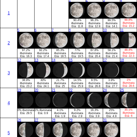
1
2
3
4
1
99.8%
90.4%
96.3%
99.5%
illuminata
illuminata
illuminata
illuminata
Età:
15.2
Età:
11.8
Età:
12.9
Età:
14.1
5
6
7
8
9
10
11
2
48.4%
97.2%
92.2%
85.3%
77%
67.8%
58.1%
illuminata
illuminata
illuminata
illuminata
illuminata
illuminata
illuminata
Età:
22.3
Età:
16.3
Età:
17.4
Età:
18.5
Età:
19.5
Età:
20.4
Età:
21.4
12
13
14
15
16
17
18
3
1%
38.9%
30%
21.7%
14.5%
8.5%
3.9%
illuminata
illuminata
illuminata
illuminata
illuminata
illuminata
illuminata
Età:
28.6
Età:
23.2
Età:
24.1
Età:
25
Età:
25.9
Età:
26.8
Età:
27.7
19
20
21
22
23
24
25
4
35.1%
0% illuminata
1% illuminata
4.1%
9.2%
16.3%
25%
illuminata
Età:
29.5
Età:
0.9
illuminata
illuminata
illuminata
illuminata
Età:
6
Età:
1.9
Età:
2.9
Età:
3.9
Età:
4.9
26
27
28
29
30
31
5