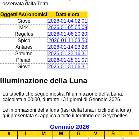
osservata dalla Terra.
Oggetti Astronomici
Data e ora
Giove
2026-01-04 02:01
M44
2026-01-05 05:09
Regulus
2026-01-06 20:20
Spica
2026-01-11 03:50
Antares
2026-01-14 23:28
Saturno
2026-01-23 16:31
Pleiadi
2026-01-28 01:07
Giove
2026-01-31 06:31
Illuminazione della Luna
La tabella che segue mostra l'illuminazione della Luna,
calcolata a 00:00, durante i 31 giorni di Gennaio 2026.
Le informazioni della luna (fasi della luna, i cicli della luna)
qui presentata si applica a tutto il territorio del Seychelles.
Gennaio 2026
s
L
M
M
G
V
S
D