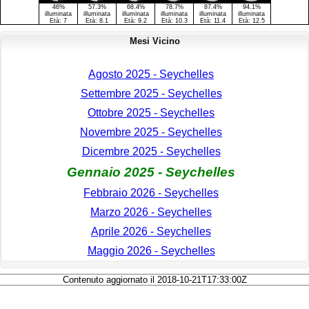
46%
57.3%
68.4%
78.7%
87.4%
94.1%
illuminata
illuminata
illuminata
illuminata
illuminata
illuminata
Età:
7
Età:
8.1
Età:
9.2
Età:
10.3
Età:
11.4
Età:
12.5
Mesi Vicino
Agosto 2025 - Seychelles
Settembre 2025 - Seychelles
Ottobre 2025 - Seychelles
Novembre 2025 - Seychelles
Dicembre 2025 - Seychelles
Gennaio 2025 - Seychelles
Febbraio 2026 - Seychelles
Marzo 2026 - Seychelles
Aprile 2026 - Seychelles
Maggio 2026 - Seychelles
Contenuto aggiornato il 2018-10-21T17:33:00Z