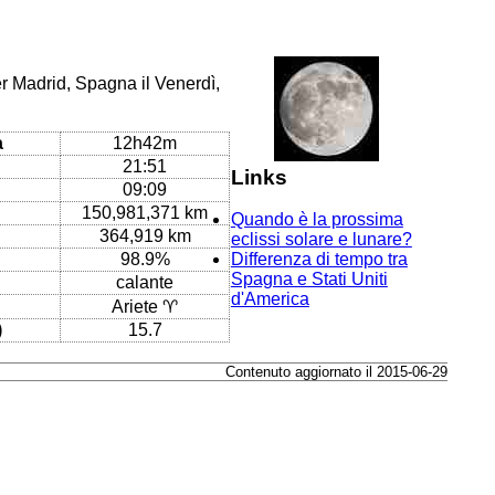
er Madrid, Spagna il Venerdì,
a
12h42m
21:51
Links
09:09
150,981,371 km
Quando è la prossima
364,919 km
eclissi solare e lunare?
98.9%
Differenza di tempo tra
Spagna e Stati Uniti
calante
d'America
Ariete ♈
)
15.7
Contenuto aggiornato il 2015-06-29