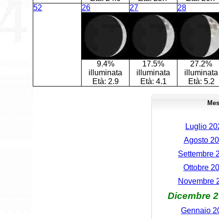
52
26
27
28
9.4%
17.5%
27.2%
illuminata
illuminata
illuminata
Età:
2.9
Età:
4.1
Età:
5.2
Mes
Luglio 20
Agosto 20
Settembre 
Ottobre 2
Novembre 2
Dicembre 2
Gennaio 2