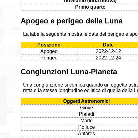
novilunio (luna nuova)
Primo quarto
Apogeo e perigeo della Luna
La tabella seguente mostra le date del perigeo e ap
Posizione
Date
Apogeo
2022-12-12
Perigeo
2022-12-24
Congiunzioni Luna-Pianeta
Una congiunzione si verifica quando un oggetto astr
retta o la stessa longitudine eclittica di quella della
Oggetti Astronomici
Giove
Pleiadi
Marte
Polluce
Antares