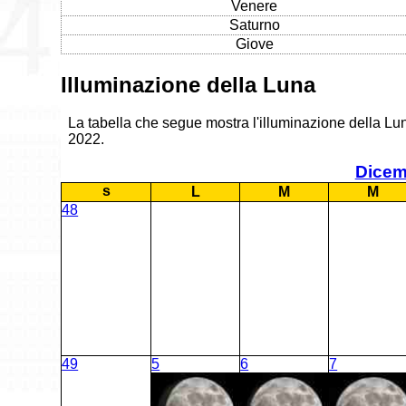
Venere
Saturno
Giove
Illuminazione della Luna
La tabella che segue mostra l'illuminazione della Lun
2022.
Dicem
s
L
M
M
48
49
5
6
7