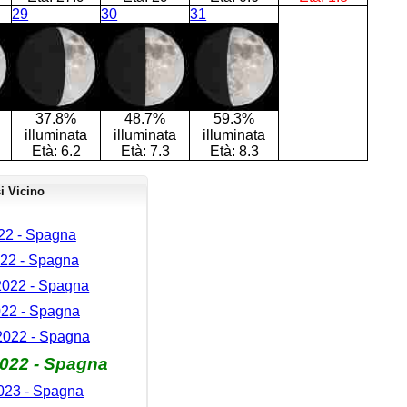
29
30
31
37.8%
48.7%
59.3%
illuminata
illuminata
illuminata
Età:
6.2
Età:
7.3
Età:
8.3
i Vicino
22 - Spagna
22 - Spagna
2022 - Spagna
022 - Spagna
022 - Spagna
022 - Spagna
023 - Spagna