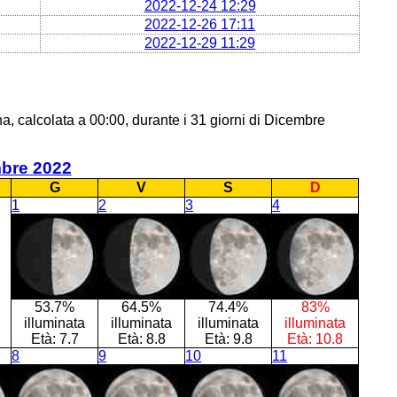
2022-12-24 12:29
2022-12-26 17:11
2022-12-29 11:29
a, calcolata a 00:00, durante i 31 giorni di Dicembre
bre 2022
G
V
S
D
1
2
3
4
53.7%
64.5%
74.4%
83%
illuminata
illuminata
illuminata
illuminata
Età:
7.7
Età:
8.8
Età:
9.8
Età:
10.8
8
9
10
11