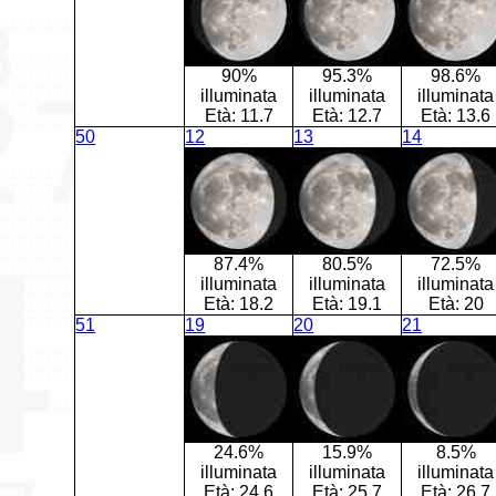
90%
95.3%
98.6%
illuminata
illuminata
illuminata
Età:
11.7
Età:
12.7
Età:
13.6
50
12
13
14
87.4%
80.5%
72.5%
illuminata
illuminata
illuminata
Età:
18.2
Età:
19.1
Età:
20
51
19
20
21
24.6%
15.9%
8.5%
illuminata
illuminata
illuminata
Età:
24.6
Età:
25.7
Età:
26.7