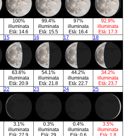
100%
99.4%
97%
92.9%
illuminata
illuminata
illuminata
illuminata
Età:
14.6
Età:
15.5
Età:
16.4
Età:
17.3
15
16
17
18
63.6%
54.1%
44.2%
34.2%
illuminata
illuminata
illuminata
illuminata
Età:
20.9
Età:
21.8
Età:
22.7
Età:
23.7
22
23
24
25
3.1%
0.3%
0.4%
3.5%
illuminata
illuminata
illuminata
illuminata
Età:
27.9
Età:
29
Età:
0.6
Età:
1.8