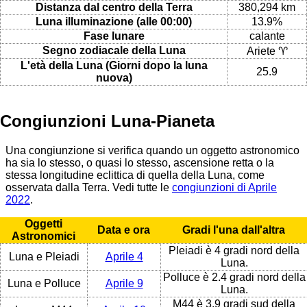
Distanza dal centro della Terra
380,294 km
Luna illuminazione (alle 00:00)
13.9%
Fase lunare
calante
Segno zodiacale della Luna
Ariete ♈
L'età della Luna (Giorni dopo la luna
25.9
nuova)
Congiunzioni Luna-Pianeta
Una congiunzione si verifica quando un oggetto astronomico
ha sia lo stesso, o quasi lo stesso, ascensione retta o la
stessa longitudine eclittica di quella della Luna, come
osservata dalla Terra. Vedi tutte le
congiunzioni di Aprile
2022
.
Oggetti
Data e ora
Gradi l'una dall'altra
Astronomici
Pleiadi è 4 gradi nord della
Luna e Pleiadi
Aprile 4
Luna.
Polluce è 2.4 gradi nord della
Luna e Polluce
Aprile 9
Luna.
M44 è 3.9 gradi sud della