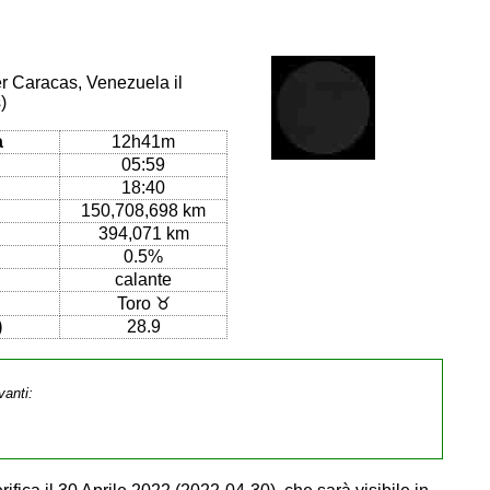
er Caracas, Venezuela il
)
a
12h41m
05:59
18:40
150,708,698 km
394,071 km
0.5%
calante
Toro ♉
)
28.9
vanti: