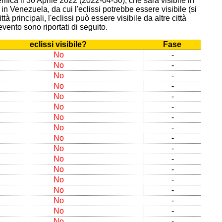
ifica il 30 Aprile 2022 (2022-04-30), che sarà visibile in
n Venezuela, da cui l'eclissi potrebbe essere visibile (si
à principali, l'eclissi può essere visibile da altre città
'evento sono riportati di seguito.
eclissi visibile?
Fase
No
-
No
-
No
-
No
-
No
-
No
-
No
-
No
-
No
-
No
-
No
-
No
-
No
-
No
-
No
-
No
-
No
-