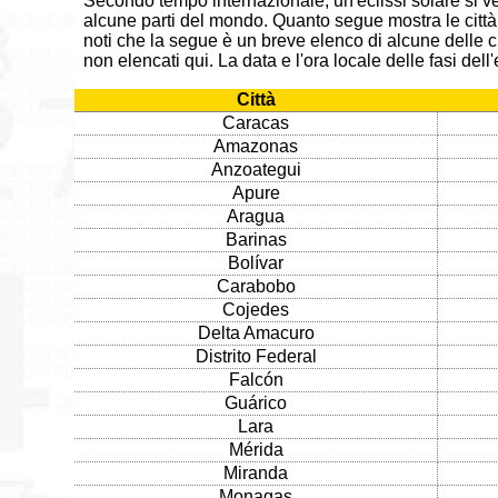
Secondo tempo internazionale, un'eclissi solare si ver
alcune parti del mondo. Quanto segue mostra le città i
noti che la segue è un breve elenco di alcune delle citt
non elencati qui. La data e l'ora locale delle fasi dell
Città
Caracas
Amazonas
Anzoategui
Apure
Aragua
Barinas
Bolívar
Carabobo
Cojedes
Delta Amacuro
Distrito Federal
Falcón
Guárico
Lara
Mérida
Miranda
Monagas