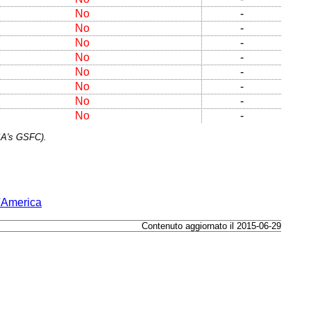
No
-
No
-
No
-
No
-
No
-
No
-
No
-
No
-
SA's GSFC).
d'America
Contenuto aggiornato il 2015-06-29