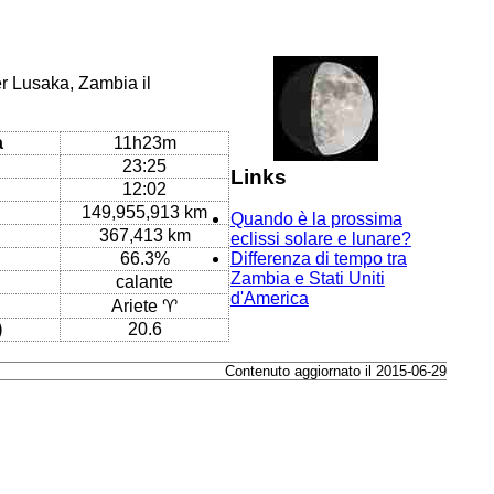
er Lusaka, Zambia il
a
11h23m
23:25
Links
12:02
149,955,913 km
Quando è la prossima
367,413 km
eclissi solare e lunare?
66.3%
Differenza di tempo tra
Zambia e Stati Uniti
calante
d'America
Ariete ♈
)
20.6
Contenuto aggiornato il 2015-06-29