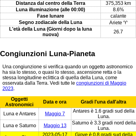
Distanza dal centro della Terra
375,353 km
Luna illuminazione (alle 00:00)
8.6%
Fase lunare
calante
Segno zodiacale della Luna
Ariete ♈
L'età della Luna (Giorni dopo la luna
26.7
nuova)
Congiunzioni Luna-Pianeta
Una congiunzione si verifica quando un oggetto astronomico
ha sia lo stesso, o quasi lo stesso, ascensione retta o la
stessa longitudine eclittica di quella della Luna, come
osservata dalla Terra. Vedi tutte le
congiunzioni di Maggio
2023
.
Oggetti
Data e ora
Gradi l'una dall'altra
Astronomici
Antares è 1.6 gradi sud della
Luna e Antares
Maggio 7
Luna.
Saturno è 3.3 gradi nord della
Luna e Saturno
Maggio 13
Luna.
2023-05-17
Giove è 0.8 gradi sud della