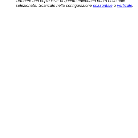
Ottenere una copia PDF di questo calendario vuoto nello stile
selezionato. Scaricalo nella configurazione
orizzontale
o
verticale
.