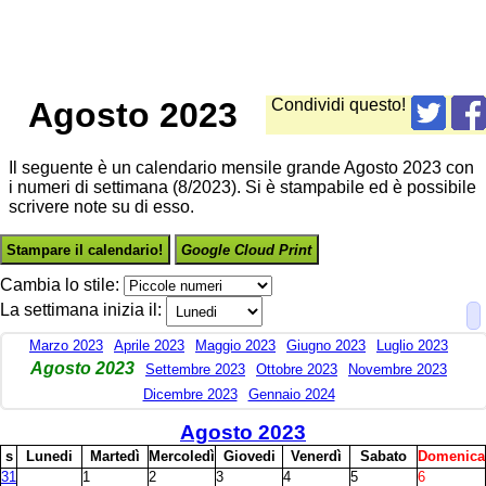
Agosto 2023
Condividi questo!
Il seguente è un calendario mensile grande Agosto 2023 con
i numeri di settimana (8/2023). Si è stampabile ed è possibile
scrivere note su di esso.
Stampare il calendario!
Google Cloud Print
Cambia lo stile:
La settimana inizia il:
Marzo 2023
Aprile 2023
Maggio 2023
Giugno 2023
Luglio 2023
Agosto 2023
Settembre 2023
Ottobre 2023
Novembre 2023
Dicembre 2023
Gennaio 2024
Agosto 2023
s
L
unedi
M
artedì
M
ercoledì
G
iovedi
V
enerdì
S
abato
D
omenica
31
1
2
3
4
5
6