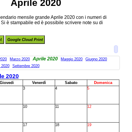
Aprile 2020
lendario mensile grande Aprile 2020 con i numeri di
 Si è stampabile ed è possibile scrivere note su di
o!
Google Cloud Print
Aprile 2020
2020
Marzo 2020
Maggio 2020
Giugno 2020
 2020
Settembre 2020
le 2020
G
iovedi
V
enerdì
S
abato
D
omenica
3
4
5
10
11
12
17
18
19