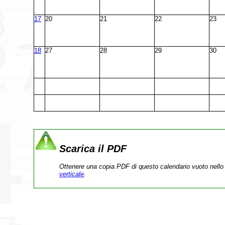
17
20
21
22
23
18
27
28
29
30
Scarica il PDF
Ottenere una copia PDF di questo calendario vuoto nello 
verticale
.