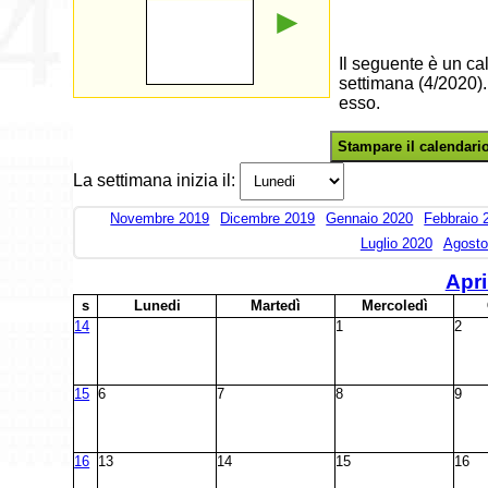
►
Il seguente è un ca
settimana (4/2020).
esso.
Stampare il calendari
La settimana inizia il:
Novembre 2019
Dicembre 2019
Gennaio 2020
Febbraio 
Luglio 2020
Agosto
Apri
s
L
unedi
M
artedì
M
ercoledì
14
1
2
15
6
7
8
9
16
13
14
15
16