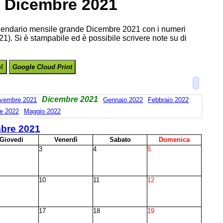
Dicembre 2021
alendario mensile grande Dicembre 2021 con i numeri
21). Si è stampabile ed è possibile scrivere note su di
o!
Google Cloud Print
Dicembre 2021
vembre 2021
Gennaio 2022
Febbraio 2022
le 2022
Maggio 2022
bre 2021
G
iovedi
V
enerdì
S
abato
D
omenica
3
4
5
10
11
12
17
18
19