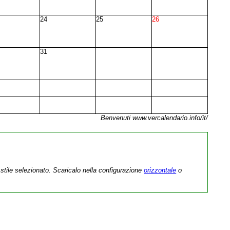
24
25
26
31
Benvenuti www.vercalendario.info/it/
stile selezionato. Scaricalo nella configurazione
orizzontale
o