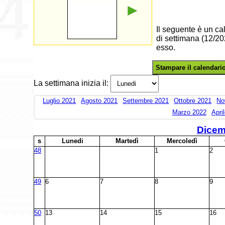
►
Il seguente è un c
di settimana (12/20
esso.
Stampare il calendari
La settimana inizia il:
Luglio 2021
Agosto 2021
Settembre 2021
Ottobre 2021
No
Marzo 2022
Apri
Dicem
s
L
unedi
M
artedì
M
ercoledì
48
1
2
49
6
7
8
9
50
13
14
15
16