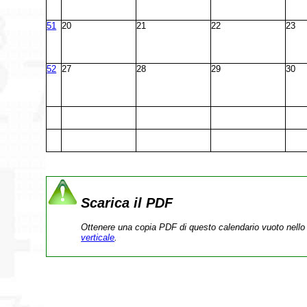
51
20
21
22
23
52
27
28
29
30
Scarica il PDF
Ottenere una copia PDF di questo calendario vuoto nello 
verticale
.