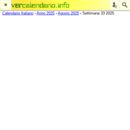
≡
Calendario Italiano
›
Anno 2025
›
Agosto 2025
›
Settimana 33 2025