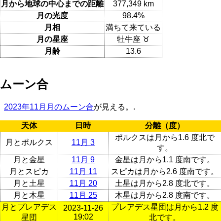
月から地球の中心までの距離
377,349 km
月の光度
98.4%
月相
満ちて来ている
月の星座
牡牛座 ♉
月齢
13.6
ムーン合
2023年11月月のムーン合
が見える。.
天体
日時
分離（度）
ポルクスは月から1.6 度北で
月とポルクス
11月 3
す。
月と金星
11月 9
金星は月から1.1 度南です。
月とスピカ
11月 11
スピカは月から2.6 度南です。
月と土星
11月 20
土星は月から2.8 度北です。
月と木星
11月 25
木星は月から2.8 度南です。
月とプレアデス
プレアデス星団は月から1.2 度
2023-11-26
19:02
星団
北です。