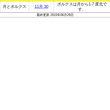
ポルクスは月から1.7 度北で
月とポルクス
11月 30
す。
最終更新 2015年06月29日