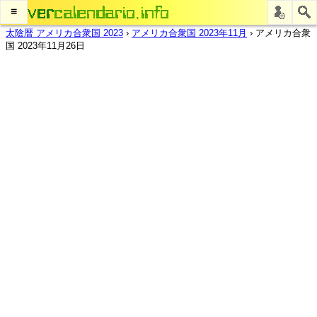
≡
太陰暦 アメリカ合衆国 2023
›
アメリカ合衆国 2023年11月
›
アメリカ合衆
国 2023年11月26日