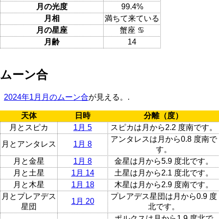
月の光度
99.4%
月相
満ちて来ている
月の星座
蟹座 ♋
月齢
14
ムーン合
2024年1月月のムーン合
が見える。.
天体
日時
分離（度）
月とスピカ
1月 5
スピカは月から2.2 度南です。
アンタレスは月から0.8 度南で
月とアンタレス
1月 8
す。
月と金星
1月 8
金星は月から5.9 度北です。
月と土星
1月 14
土星は月から2.1 度北です。
月と木星
1月 18
木星は月から2.9 度南です。
月とプレアデス
プレアデス星団は月から0.9 度
1月 20
星団
北です。
ポルクスは月から1.9 度北で