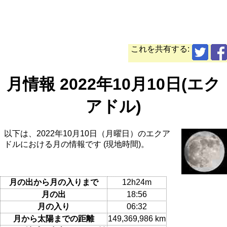
これを共有する:
月情報 2022年10月10日(エク
アドル)
以下は、2022年10月10日（月曜日）のエクア
ドルにおける月の情報です (現地時間)。
月の出から月の入りまで
12h24m
月の出
18:56
月の入り
06:32
月から太陽までの距離
149,369,986 km