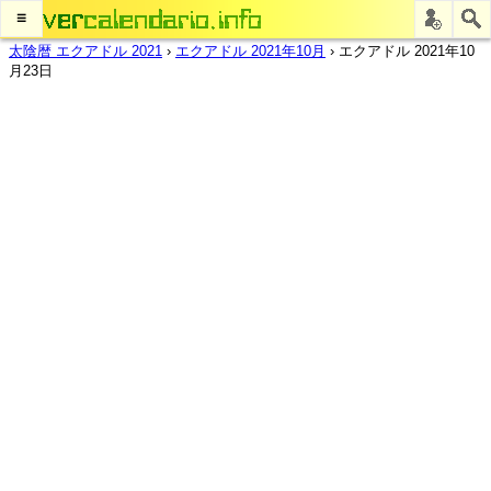
≡
太陰暦 エクアドル 2021
›
エクアドル 2021年10月
›
エクアドル 2021年10
月23日