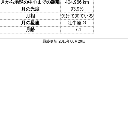
月から地球の中心までの距離
404,966 km
月の光度
93.9%
月相
欠けて来ている
月の星座
牡牛座 ♉
月齢
17.1
最終更新 2015年06月29日