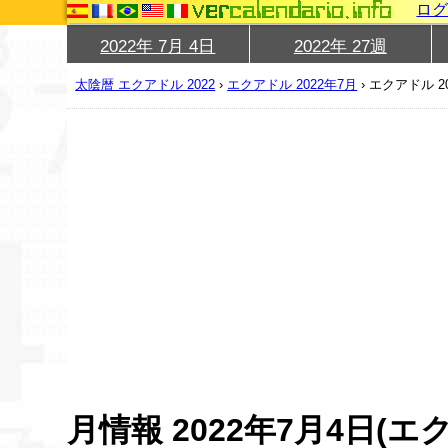
ロ
2022年 7月 4日
2022年 27週
太陰暦 エクアドル 2022
›
エクアドル 2022年7月
›
エクアドル 2
月情報 2022年7月4日(エ