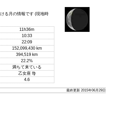
ける月の情報です (現地時
11h36m
10:33
22:09
152,099,430 km
394,519 km
22.2%
満ちて来ている
乙女座 ♍
4.6
最終更新 2015年06月29日